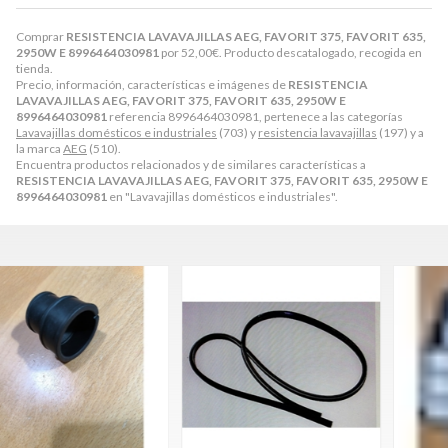
Comprar
RESISTENCIA LAVAVAJILLAS AEG, FAVORIT 375, FAVORIT 635,
2950W E 8996464030981
por
52,00
€
. Producto descatalogado, recogida en
tienda.
Precio, información, características e imágenes de
RESISTENCIA
LAVAVAJILLAS AEG, FAVORIT 375, FAVORIT 635, 2950W E
8996464030981
referencia 8996464030981, pertenece a las categorías
Lavavajillas domésticos e industriales
(703) y
resistencia lavavajillas
(197) y a
la marca
AEG
(510).
Encuentra productos relacionados y de similares características a
RESISTENCIA LAVAVAJILLAS AEG, FAVORIT 375, FAVORIT 635, 2950W E
8996464030981
en "Lavavajillas domésticos e industriales".