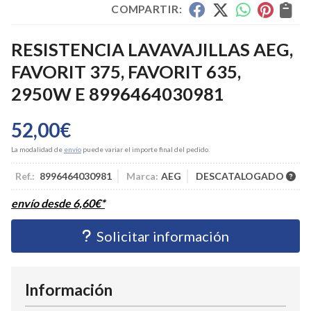
COMPARTIR:
RESISTENCIA LAVAVAJILLAS AEG,
FAVORIT 375, FAVORIT 635,
2950W E 8996464030981
52,00
€
La modalidad de
envío
puede variar el importe final del pedido.
Ref.:
8996464030981
Marca:
AEG
DESCATALOGADO
envío desde
6,60
€
*
Solicitar información
Información