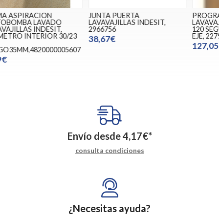
JUNTA PUERTA
PROGRAMADOR
P
LAVAVAJILLAS INDESIT,
LAVAVAJILLAS 3 CAMARAS,
L
2966756
120 SEGUNDOS, 220V, CON
EJE, 227900508
38,67€
127,05€
Envío desde
4,17
€
*
consulta condiciones
¿Necesitas ayuda?