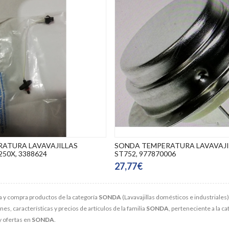
ATURA LAVAVAJILLAS
SONDA TEMPERATURA LAVAVAJI
50X, 3388624
ST752, 977870006
27,77€
 y compra productos de la categoría
SONDA
(Lavavajillas domésticos e industriales)
s, características y precios de artículos de la familia
SONDA
, perteneciente a la c
y ofertas en
SONDA
.