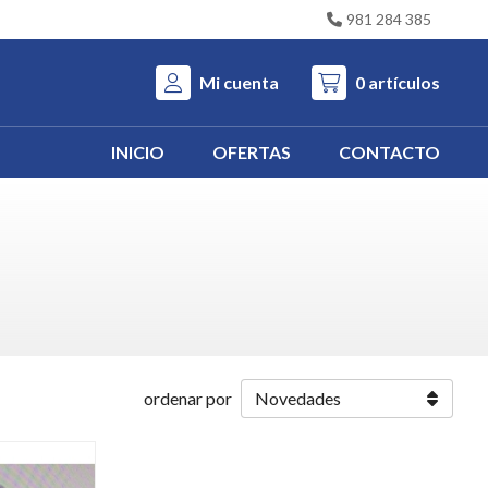
981 284 385
Mi cuenta
0
artículos
INICIO
OFERTAS
CONTACTO
ordenar por