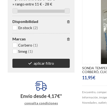
»
rango entre
11
€
-
28
€
Disponibilidad
En stock
(2)
Marcas
Corbero
(1)
Smeg
(1)
aplicar filtro
SONDA TEMPER
CORBERÓ, CLV2
11,95€
Encuentra, compara
Envío desde
4,17
€
*
Información, imágene
Novedades, outlet 
consulta condiciones