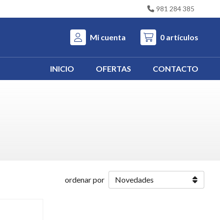
981 284 385
Mi cuenta
0
artículos
INICIO
OFERTAS
CONTACTO
ordenar por