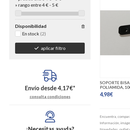
»
rango entre
4
€
-
5
€
Disponibilidad
En stock
(2)
aplicar filtro
SOPORTE BIS
Envío desde
4,17
€
*
POLIAMIDA, 10
4,98€
consulta condiciones
Encuentra, compara
Información, imágene
¿Necesitas ayuda?
Novedades, outlet 