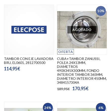
10%
AGOTADO
OFERTA
TAMBOR CON EJE LAVADORA
CUBA+TAMBOR ZANUSSI,
BRU, EL0601, 2812700500
POLEA 24X13MM,
DIAMETROS
114,95€
490X345X300MM, FONDO
INTERIOR TAMBOR 365MM,
DIAMETRO INTERIOR 450MM,
3484157304A
170,95€
189,95€
24%
6%