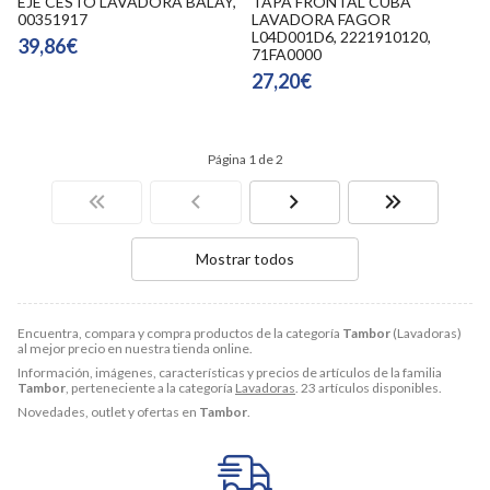
EJE CESTO LAVADORA BALAY,
TAPA FRONTAL CUBA
00351917
LAVADORA FAGOR
L04D001D6, 2221910120,
39,86€
71FA0000
27,20€
Página 1 de 2
Mostrar todos
Encuentra, compara y compra productos de la categoría
Tambor
(Lavadoras)
al mejor precio en nuestra tienda online.
Información, imágenes, características y precios de artículos de la familia
Tambor
, perteneciente a la categoría
Lavadoras
. 23 artículos disponibles.
Novedades, outlet y ofertas en
Tambor
.