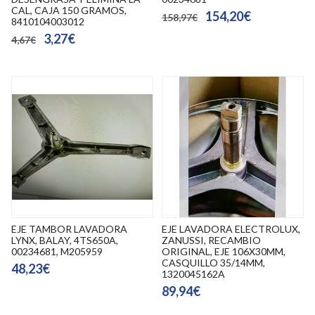
CAL, CAJA 150 GRAMOS,
154,20€
158,97€
8410104003012
3,27€
4,67€
EJE TAMBOR LAVADORA
EJE LAVADORA ELECTROLUX,
LYNX, BALAY, 4TS650A,
ZANUSSI, RECAMBIO
00234681, M205959
ORIGINAL, EJE 106X30MM,
CASQUILLO 35/14MM,
48,23€
1320045162A
89,94€