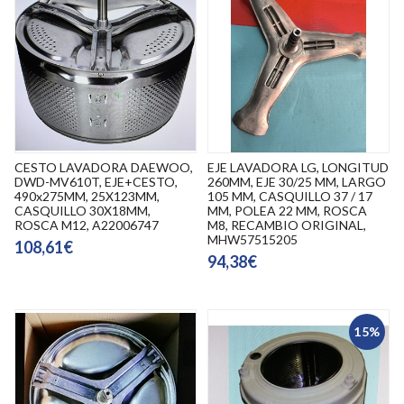
CESTO LAVADORA DAEWOO,
EJE LAVADORA LG, LONGITUD
DWD-MV610T, EJE+CESTO,
260MM, EJE 30/25 MM, LARGO
490x275MM, 25X123MM,
105 MM, CASQUILLO 37 / 17
CASQUILLO 30X18MM,
MM, POLEA 22 MM, ROSCA
ROSCA M12, A22006747
M8, RECAMBIO ORIGINAL,
MHW57515205
108,61€
94,38€
15%