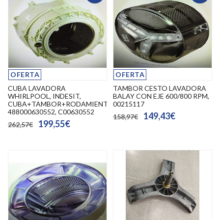
OFERTA
OFERTA
CUBA LAVADORA
TAMBOR CESTO LAVADORA
WHIRLPOOL, INDESIT,
BALAY CON EJE 600/800 RPM,
CUBA+TAMBOR+RODAMIENTOS+RETEN,
00215117
488000630552, C00630552
149,43€
158,97€
199,55€
262,57€