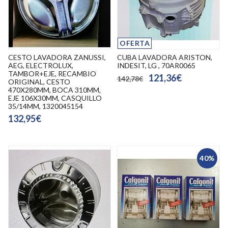
OFERTA
CESTO LAVADORA ZANUSSI,
CUBA LAVADORA ARISTON,
AEG, ELECTROLUX,
INDESIT, LG , 70AR0065
TAMBOR+EJE, RECAMBIO
121,36€
142,78€
ORIGINAL, CESTO
470X280MM, BOCA 310MM,
EJE 106X30MM, CASQUILLO
35/14MM, 1320045154
132,95€
40%