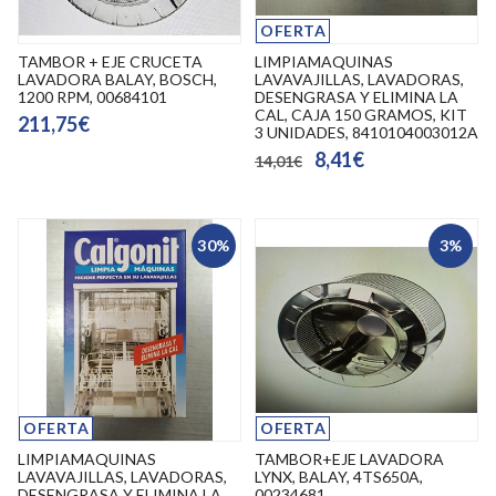
OFERTA
TAMBOR + EJE CRUCETA
LIMPIAMAQUINAS
LAVADORA BALAY, BOSCH,
LAVAVAJILLAS, LAVADORAS,
1200 RPM, 00684101
DESENGRASA Y ELIMINA LA
CAL, CAJA 150 GRAMOS, KIT
211,75€
3 UNIDADES, 8410104003012A
8,41€
14,01€
30%
3%
OFERTA
OFERTA
LIMPIAMAQUINAS
TAMBOR+EJE LAVADORA
LAVAVAJILLAS, LAVADORAS,
LYNX, BALAY, 4TS650A,
DESENGRASA Y ELIMINA LA
00234681