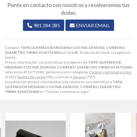
Ponte en contacto con nosotros y resolveremos tus
dudas.
981 284 385
ENVIAR EMAIL
Comprar
TAPA QUEMADOR MEDIANO COCINA ZANUSSI, CORBERO,
DIAMETRO 70MM, 4514752002
por
10,84
€
. Producto en stock, recogida en
tienda.
Precio, información, características e imágenes de
TAPA QUEMADOR
MEDIANO COCINA ZANUSSI, CORBERO, DIAMETRO 70MM, 4514752002
referencia 4514752002, pertenece a las categorías
Cocinas y encimeras a gas
(219) y
Tapetas de cocina
(58) y a la marca
Zanussi
(797).
Encuentra productos relacionados y de similares características a
TAPA
QUEMADOR MEDIANO COCINA ZANUSSI, CORBERO, DIAMETRO
70MM, 4514752002
en "Cocinas y encimeras a gas".