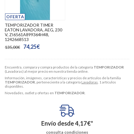
OFERTA
TEMPORIZADOR TIMER
EATON LAVADORA, AEG, 230
V, ZI6561A899364H48,
1242668513
74,25€
135,00€
Encuentra, compara y compra productos de la categoría
TEMPORIZADOR
(Lavadoras) al mejor precio en nuestra tienda online.
Información, imágenes, características y precios de artículos de la familia
TEMPORIZADOR
, perteneciente a la categoría
Lavadoras
. 1 artículos
disponibles.
Novedades, outlet y ofertas en
TEMPORIZADOR
.
Envío desde
4,17
€
*
consulta condiciones