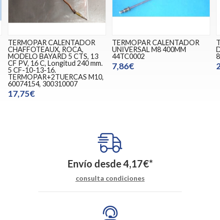
TERMOPAR CALENTADOR
TERMOPAR CALENTADOR
CHAFFOTEAUX, ROCA,
UNIVERSAL M8 400MM
MODELO BAYARD 5 CTS, 13
44TC0002
8
CF PV, 16 C, Longitud 240 mm.
7,86€
5 CF-10-13-16.
TERMOPAR+2TUERCAS M10,
60074154, 300310007
17,75€
Envío desde
4,17
€
*
consulta condiciones