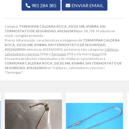
981 284 385
ENVIAR EMAIL
Comprar
TERMOPAR CALDERA ROCA, 20/20, M8, 450MM, SIN
TERMOSTATO DE SEGURIDAD, 4013620450
por
38,72
€
. Producto en
stock, recogida en tienda.
Precio, información, características e imágenes de
TERMOPAR CALDERA
ROCA, 20/20, M8, 450MM, SIN TERMOSTATO DE SEGURIDAD,
4013620450
referencia 4013620450, pertenece a las categorías
Calderas,
calentadores y termos
(306) y
Termopar
(50) y a la marca
Roca
(20).
Encuentra productos relacionados y de similares características a
TERMOPAR CALDERA ROCA, 20/20, M8, 450MM, SIN TERMOSTATO DE
SEGURIDAD, 4013620450
en "Calderas, calentadores y termos",
"Termopar".