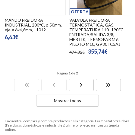
OFERTA
MANDO FREIDORA
VALVULA FREIDORA
INDUSTRIAL, 200°C, ø 50mm,
TERMOSTATICA, GAS,
eje ø 6x4,6mm, 110121
TEMPERATURA 110- 190 ºC,
ENTRADA/SALIDA 3/8,
6,63€
MERTIK, TERMOPAR M9,
PILOTO M10, GV30TC5AJ
355,74€
474,32€
Página 1 de 2
Mostrar todos
Encuentra, compara y compra productos de la categoría
Termostato freidora
(Freidoras domésticas e industriales) al mejor precio en nuestra tienda
online.