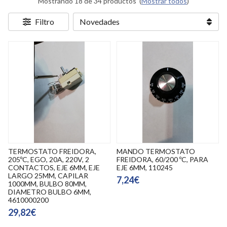
Mostrando 18 de 34 productos
(
Mostrar todos
)
Filtro
TERMOSTATO FREIDORA,
MANDO TERMOSTATO
205ºC, EGO, 20A, 220V, 2
FREIDORA, 60/200 ºC, PARA
CONTACTOS, EJE 6MM, EJE
EJE 6MM, 110245
LARGO 25MM, CAPILAR
7,24€
1000MM, BULBO 80MM,
DIAMETRO BULBO 6MM,
4610000200
29,82€