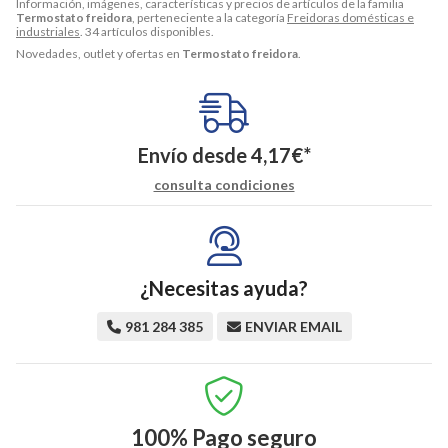
Información, imágenes, características y precios de artículos de la familia
Termostato freidora
, perteneciente a la categoría
Freidoras domésticas e
industriales
. 34 artículos disponibles.
Novedades, outlet y ofertas en
Termostato freidora
.
Envío desde
4,17
€
*
consulta condiciones
¿Necesitas ayuda?
981 284 385
ENVIAR EMAIL
100%
Pago seguro