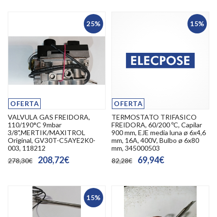
25%
15%
OFERTA
OFERTA
VALVULA GAS FREIDORA,
TERMOSTATO TRIFASICO
110/190°C 9mbar
FREIDORA, 60/200 ºC, Capilar
3/8",MERTIK/MAXITROL
900 mm, EJE media luna ø 6x4,6
Original, GV30T-C5AYE2K0-
mm, 16A, 400V, Bulbo ø 6x80
003, 118212
mm, 345000503
208,72€
69,94€
278,30€
82,28€
15%