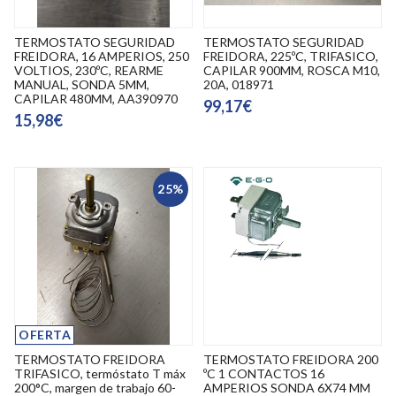
TERMOSTATO SEGURIDAD
TERMOSTATO SEGURIDAD
FREIDORA, 16 AMPERIOS, 250
FREIDORA, 225ºC, TRIFASICO,
VOLTIOS, 230ºC, REARME
CAPILAR 900MM, ROSCA M10,
MANUAL, SONDA 5MM,
20A, 018971
CAPILAR 480MM, AA390970
99,17€
15,98€
25%
OFERTA
TERMOSTATO FREIDORA
TERMOSTATO FREIDORA 200
TRIFASICO, termóstato T máx
ºC 1 CONTACTOS 16
200°C, margen de trabajo 60-
AMPERIOS SONDA 6X74 MM