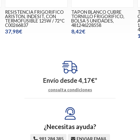
RESISTENCIA FRIGORIFICO
TAPON BLANCO CUBRE
ARISTON, INDESIT, CON
TORNILLO FRIGORIFICO,
,
TERMOFUSIBLE 125W / 72ºC
BOLSA 5 UNIDADES,
C00266837
481246228558
1
4
37,98€
8,42€
Envío desde
4,17
€
*
consulta condiciones
¿Necesitas ayuda?
981 284 385
ENVIAR EMAIL