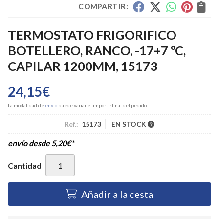
COMPARTIR:
TERMOSTATO FRIGORIFICO
BOTELLERO, RANCO, -17+7 ºC,
CAPILAR 1200MM, 15173
24,15
€
La modalidad de
envío
puede variar el importe final del pedido.
Ref.:
15173
EN STOCK
envío desde
5,20
€
*
Cantidad
Añadir a la cesta