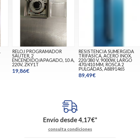
RELOJ PROGRAMADOR
RESISTENCIA SUMERGIDA
SAUTER, 2
TRIFASICA, ACERO INOX,
B
ENCENDIDO/APAGADO, 10 A,
220/380 V, 9000W, LARGO
M
220V, ZKY1T
470/410 MM, ROSCA 2
PULGADAS, A8891465
19,86€
89,49€
Envío desde
4,17
€
*
consulta condiciones