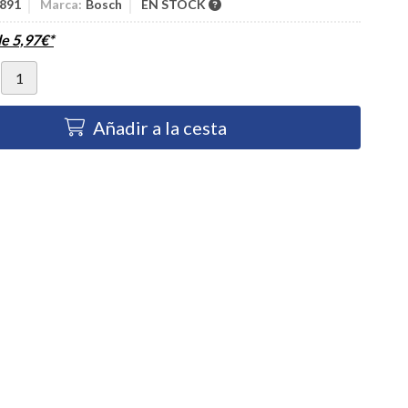
891
Marca:
Bosch
EN STOCK
de
5,97
€
*
Añadir a la cesta