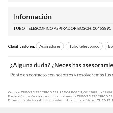
Información
TUBO TELESCOPICO ASPIRADOR BOSCH, 00463891
Clasificado en:
Aspiradores
Tubo telescópico
Bo
¿Alguna duda? ¿Necesitas asesorami
Ponte en contacto con nosotros y resolveremos tus 
Comprar
TUBO TELESCOPICO ASPIRADOR BOSCH, 00463891
por
27,88
€
Precio, información, características e imágenes de
TUBO TELESCOPICO AS
Encuentra productos relacionados y de similares características a
TUBO TEL