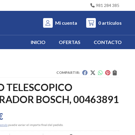
981 284 385
Mi cuenta
0
artículos
INICIO
OFERTAS
CONTACTO
COMPARTIR:
O TELESCOPICO
RADOR BOSCH, 00463891
€
envío
puede variar el importe final del pedido.