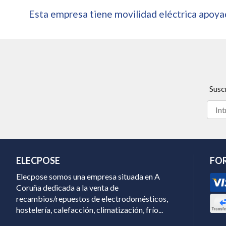
Esta empresa tiene movilidad eléctrica apoyad
Susc
ELECPOSE
FO
Elecpose somos una empresa situada en A
Coruña dedicada a la venta de
recambios/repuestos de electrodomésticos,
hostelería, calefacción, climatización, frío...