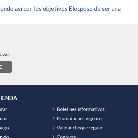
endo así con los objetivos Elecpose de ser una
ivas.
E
TIENDA
rar
Boletines informativos
mos
Promociones vigentes
pago
Validar cheque regalo
nvío
Contacto