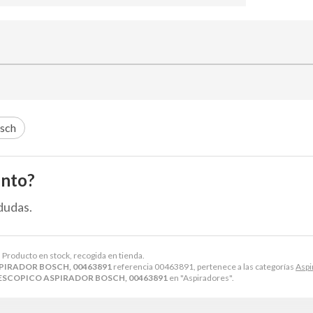
sch
ento?
dudas.
. Producto en stock, recogida en tienda.
PIRADOR BOSCH, 00463891
referencia 00463891, pertenece a las categorías
Aspi
ESCOPICO ASPIRADOR BOSCH, 00463891
en "Aspiradores".