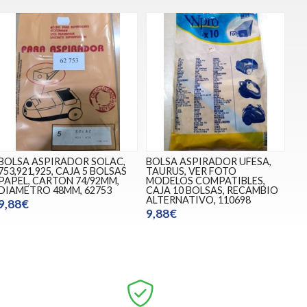
BOLSA ASPIRADOR SOLAC,
BOLSA ASPIRADOR UFESA,
753,921,925, CAJA 5 BOLSAS
TAURUS, VER FOTO
PAPEL, CARTON 74/92MM,
MODELOS COMPATIBLES,
DIAMETRO 48MM, 62753
CAJA 10 BOLSAS, RECAMBIO
ALTERNATIVO, 110698
9,88€
9,88€