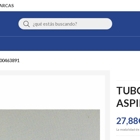
MARCAS
Buscar
00463891
TUB
ASPI
27,88
La modalidad de