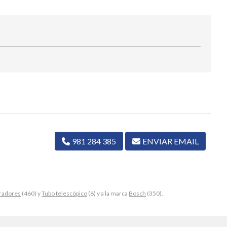
981 284 385
ENVIAR EMAIL
radores
(460) y
Tubo telescópico
(6) y a la marca
Bosch
(350).