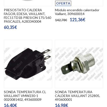
OFERTA
PRESOSTATO CALDERA
Módulo encendido calentador
FAGOR, EDESA, VAILLANT,
Vaillant, 309600014
FEC11TD1B PRESION 175/160
121,36€
142,78€
PASCALES, A283340004
60,35€
SONDA TEMPERATURA CL
SONDA TEMPERATURA
VAILLANT VMW230-1
CALDERA VAILLANT 252805,
0020081402, 493600009
493600001
16,40€
16,98€