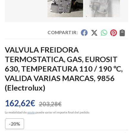
COMPARTIR:
VALVULA FREIDORA
TERMOSTATICA, GAS, EUROSIT
630, TEMPERATURA 110 / 190 ºC,
VALIDA VARIAS MARCAS, 9856
(Electrolux)
162,62
€
203,28
€
La modalidad de
envío
puede variar el importe final del pedido.
-20%