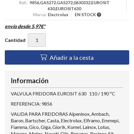
Ref.:
9856,GAS272,GAS272,0630332,EUROSIT
630,EUROSIT630
Marca:
Electrolux
EN STOCK
envío desde
5,97
€
*
Cantidad
Añadir a la cesta
Información
VALVULA FREIDORA EUROSIT 630 110 / 190 ºC
REFERENCIA: 9856
VALIDA PARA FREIDORAS Alpeninox, Ambach,
Baron, Bartscher, Casta, Electrolux, Elframo, Emmepi,
Fiamma, Gico, Giga, Giorik, Komel, Lainox, Lotus,
Mareno, Metos, Nayati, Olis, Repagas, Rosinox, Sit,