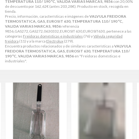
TEMPERATURA 110 / 190 ºC, VALIDA VARIAS MARCAS, 9856
con 20,00%
de descuento por
162,62
€
(antes
203,28
€
). Producto en stock, recogida en
tienda.
Precio, información, características e imágenes de
VALVULA FREIDORA
TERMOSTATICA, GAS, EUROSIT 630, TEMPERATURA 110 / 190 ºC,
VALIDA VARIAS MARCAS, 9856
referencia
9856,GAS272,GAS272,0630332,EUROSIT 630,EUROSIT630, pertenece a las
categorías
Freidoras domésticas e industriales
(76) y
Válvula seguridad
freidora
(11) y a la marca
Electrolux
(279).
Encuentra productos relacionados y de similares características a
VALVULA
FREIDORA TERMOSTATICA, GAS, EUROSIT 630, TEMPERATURA 110 /
190 ºC, VALIDA VARIAS MARCAS, 9856
en "Freidoras domésticas e
industriales".