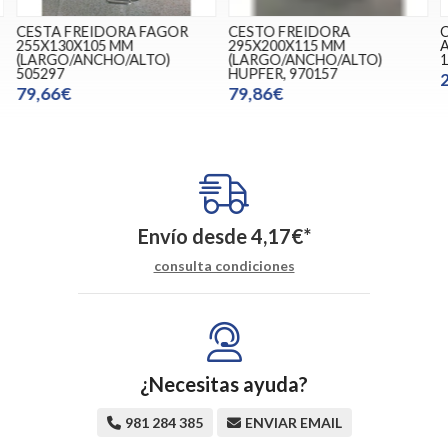
CESTA FREIDORA FAGOR
CESTO FREIDORA
255X130X105 MM
295X200X115 MM
(LARGO/ANCHO/ALTO)
(LARGO/ANCHO/ALTO)
505297
HUPFER, 970157
79,66€
79,86€
Envío desde
4,17
€
*
consulta condiciones
¿Necesitas ayuda?
981 284 385
ENVIAR EMAIL