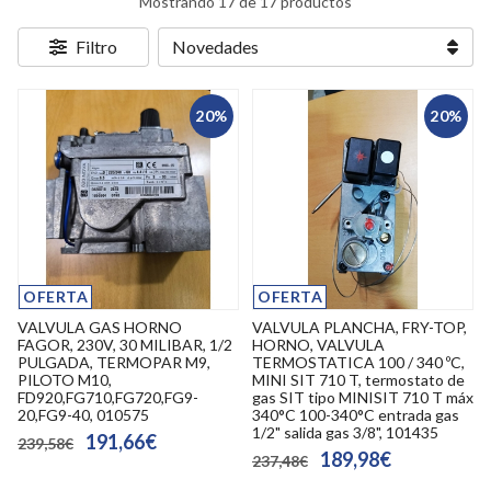
Mostrando 17 de 17 productos
Filtro
20%
20%
OFERTA
OFERTA
VALVULA GAS HORNO
VALVULA PLANCHA, FRY-TOP,
FAGOR, 230V, 30 MILIBAR, 1/2
HORNO, VALVULA
PULGADA, TERMOPAR M9,
TERMOSTATICA 100 / 340 ºC,
PILOTO M10,
MINI SIT 710 T, termostato de
FD920,FG710,FG720,FG9-
gas SIT tipo MINISIT 710 T máx
20,FG9-40, 010575
340°C 100-340°C entrada gas
1/2" salida gas 3/8", 101435
191,66€
239,58€
189,98€
237,48€