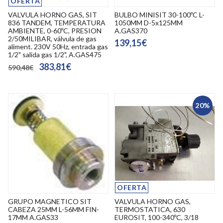
OFERTA
VALVULA HORNO GAS, SIT
BULBO MINISIT 30-100ºC L-
836 TANDEM, TEMPERATURA
1050MM D-5x125MM
AMBIENTE, 0-60ºC, PRESION
A.GAS370
2/50MILIBAR, válvula de gas
139,15€
aliment. 230V 50Hz, entrada gas
1/2" salida gas 1/2", A.GAS475
383,81€
590,48€
20%
OFERTA
GRUPO MAGNETICO SIT
VALVULA HORNO GAS,
CABEZA 25MM L-56MM FIN-
TERMOSTATICA, 630
17MM A.GAS33
EUROSIT, 100-340ºC, 3/18