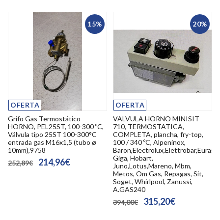
15%
20%
OFERTA
OFERTA
Grifo Gas Termostático
VALVULA HORNO MINISIT
HORNO, PEL25ST, 100-300 ºC,
710, TERMOSTATICA,
Válvula tipo 25ST 100-300°C
COMPLETA, plancha, fry-top,
entrada gas M16x1,5 (tubo ø
100 / 340 ºC, Alpeninox,
10mm),9758
Baron,Electrolux,Elettrobar,Eurast,
Giga, Hobart,
214,96€
252,89€
Juno,Lotus,Mareno, Mbm,
Metos, Om Gas, Repagas, Sit,
Soget, Whirlpool, Zanussi,
A.GAS240
315,20€
394,00€