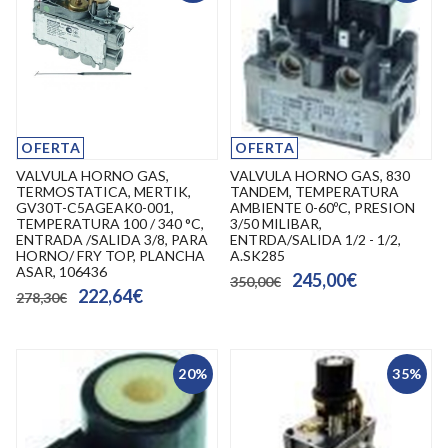
OFERTA
OFERTA
VALVULA HORNO GAS,
VALVULA HORNO GAS, 830
TERMOSTATICA, MERTIK,
TANDEM, TEMPERATURA
GV30T-C5AGEAK0-001,
AMBIENTE 0-60ºC, PRESION
TEMPERATURA 100 / 340 °C,
3/50 MILIBAR,
ENTRADA /SALIDA 3/8, PARA
ENTRDA/SALIDA 1/2 - 1/2,
HORNO/ FRY TOP, PLANCHA
A.SK285
ASAR, 106436
245,00€
350,00€
222,64€
278,30€
20%
35%