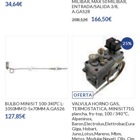
MILIBAR, MAX 50 MILIBAR,
34,64€
ENTRADA/SALIDA 3/8,
A.GAS28
166,50€
208,12€
25%
OFERTA
BULBO MINISIT 100-340ºC L-
VALVULA HORNO GAS,
1050MM D-5x70MM A.GAS26
TERMOSTATICA, MINISIT710,
plancha, fry-top, 100 / 340 ºC,
127,85€
Alpeninox,
Baron,Electrolux,Elettrobar,Eurast,
Giga, Hobart,
Juno,Lotus,Mareno, Mbm,
Metos, Modular,Nayati, Olis, Om