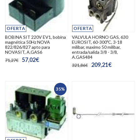
OFERTA
OFERTA
BOBINA SIT 220V EV1, bobina
VALVULA HORNO GAS, 630
magnética 50Hz NOVA
EUROSIT, 60-300ºC, 3-18
822/826/827 apto para
milibar, maximo 50 milibar,
NOVASIT, A.GAS6
entrada/salida 3/8 - 3/8,
A.GAS484
57,02€
71,27€
209,21€
321,86€
35%