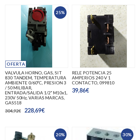
25%
OFERTA
VALVULA HORNO, GAS, SIT
RELE POTENCIA 25
830 TANDEM, TEMPERATURA
AMPERIOS 240 V 1
AMBIENTE 0/60ºC, PRESION 3
CONTACTO, 099810
/ 50 MILIBAR,
39,86€
ENTRADA/SALIDA 1/2" M10x1,
230V 50Hz, VARIAS MARCAS,
GAS518
228,69€
304,92€
20%
30%