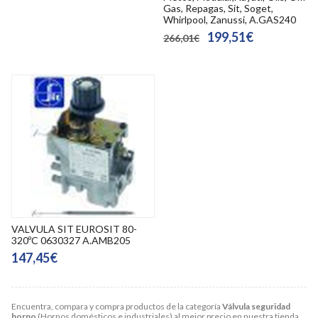
Gas, Repagas, Sit, Soget,
Whirlpool, Zanussi, A.GAS240
199,51€
266,01€
VALVULA SIT EUROSIT 80-
320ºC 0630327 A.AMB205
147,45€
Encuentra, compara y compra productos de la categoría
Válvula seguridad
horno
(Hornos domésticos e industriales) al mejor precio en nuestra tienda