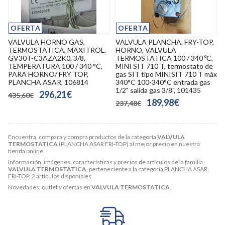
OFERTA
OFERTA
VALVULA HORNO GAS,
VALVULA PLANCHA, FRY-TOP,
TERMOSTATICA, MAXITROL,
HORNO, VALVULA
GV30T-C3AZA2K0, 3/8,
TERMOSTATICA 100 / 340 ºC,
TEMPERATURA 100 / 340 °C,
MINI SIT 710 T, termostato de
PARA HORNO/ FRY TOP,
gas SIT tipo MINISIT 710 T máx
PLANCHA ASAR, 106814
340°C 100-340°C entrada gas
1/2" salida gas 3/8", 101435
296,21€
435,60€
189,98€
237,48€
Encuentra, compara y compra productos de la categoría
VALVULA
TERMOSTATICA
(PLANCHA ASAR FRI-TOP) al mejor precio en nuestra
tienda online.
Información, imágenes, características y precios de artículos de la familia
VALVULA TERMOSTATICA
, perteneciente a la categoría
PLANCHA ASAR
FRI-TOP
. 2 artículos disponibles.
Novedades, outlet y ofertas en
VALVULA TERMOSTATICA
.