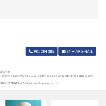
981 284 385
ENVIAR EMAIL
n tienda.
referencia 28FR013,601033, pertenece a las categorías
Frío doméstico e
0 V, 28FR013
en "Frío doméstico e industrial".