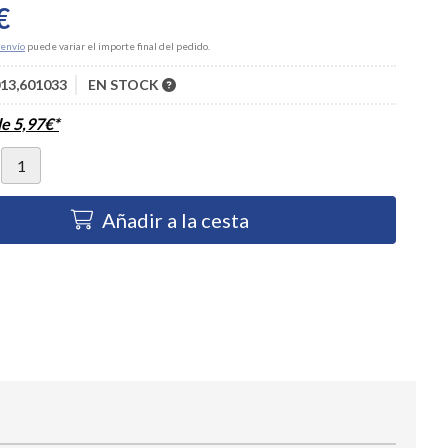
€
envío
puede variar el importe final del pedido.
13,601033
EN STOCK
de
5,97
€
*
Añadir a la cesta