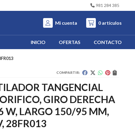
981 284 385
Mi cuenta
0
artículos
INICIO
OFERTAS
CONTACTO
8FR013
COMPARTIR:
TILADOR TANGENCIAL
ORIFICO, GIRO DERECHA
6 W, LARGO 150/95 MM,
V, 28FR013