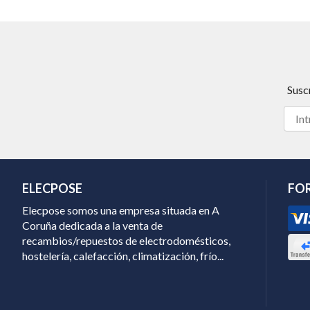
Susc
ELECPOSE
FO
Elecpose somos una empresa situada en A
Coruña dedicada a la venta de
recambios/repuestos de electrodomésticos,
hostelería, calefacción, climatización, frío...