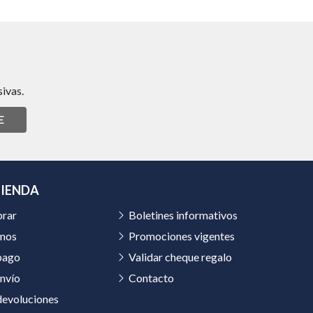
ivas.
E
TIENDA
rar
Boletines informativos
mos
Promociones vigentes
pago
Validar cheque regalo
nvío
Contacto
devoluciones